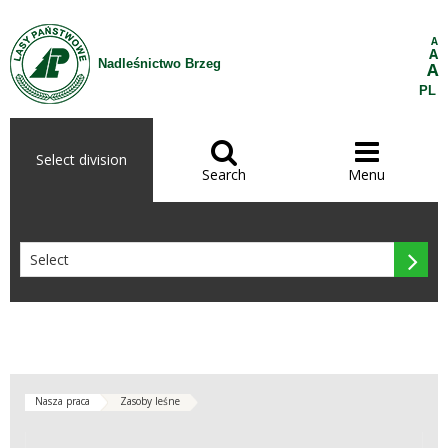
Skip to Content
A
A
Nadleśnictwo Brzeg
A
PL


Select division
Search
Menu

Nasza praca
Zasoby leśne