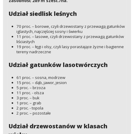
zasobność 289 m sześc./ha.
Udział siedlisk leśnych
70 proc. – borowe, czyli drzewostany z przewagą gatunków
iglastych, najczęściej sosny i świerku
11 proc. – lasowe, czyli drzewostany z przewagą gatunków
liściastych
19 proc. – łęgi i olsy, czyli lasy porastające żyzne i bagienne
tereny nadrzeczne
Udział gatunków lasotwórczych
61 proc. – sosna, modrzew
15 proc. – dąb, jawor, jesion
5 proc. – brzoza
11 proc. - olsza
3 proc. – buk
1 proc. – grab
2 proc. - topola
2 proc. – pozostałe
Udział drzewostanów w klasach