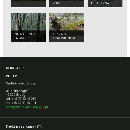
2000
DETALICZNA
DREWNA
NADZÓR NAD
OBSZARY
LASAMI
CHRONIONEGO
NIEPAŃSTWOWYMI
KRAJOBRAZU
KONTAKT:
PGL LP
Nadleśnictwo Brzeg
ul. Kilińskiego 1
49-300 Brzeg
tel. +48 77 40 48 030
fax +48 77 40 48 044
brzeg@katowice.lasy.gov.pl
Śledź nasz kanał YT: