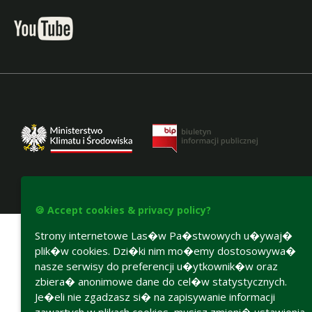
Accesibility declaration
🍪 Accept cookies & privacy policy?
Strony internetowe Las�w Pa�stwowych u�ywaj�
plik�w cookies. Dzi�ki nim mo�emy dostosowywa�
nasze serwisy do preferencji u�ytkownik�w oraz
zbiera� anonimowe dane do cel�w statystycznych.
Je�eli nie zgadzasz si� na zapisywanie informacji