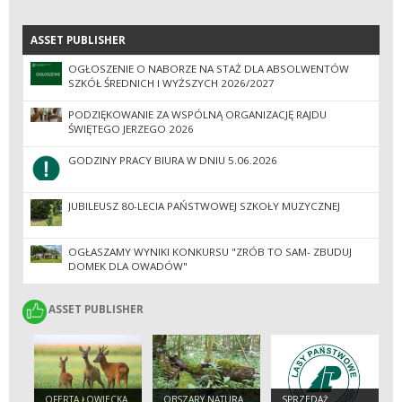
ASSET PUBLISHER
ASSET PUBLISHER
OGŁOSZENIE O NABORZE NA STAŻ DLA ABSOLWENTÓW
SZKÓŁ ŚREDNICH I WYŻSZYCH 2026/2027
PODZIĘKOWANIE ZA WSPÓLNĄ ORGANIZACJĘ RAJDU
ŚWIĘTEGO JERZEGO 2026
GODZINY PRACY BIURA W DNIU 5.06.2026
JUBILEUSZ 80-LECIA PAŃSTWOWEJ SZKOŁY MUZYCZNEJ
OGŁASZAMY WYNIKI KONKURSU "ZRÓB TO SAM- ZBUDUJ
DOMEK DLA OWADÓW"
ASSET PUBLISHER
ASSET PUBLISHER
OFERTA ŁOWIECKA
OBSZARY NATURA
SPRZEDAŻ